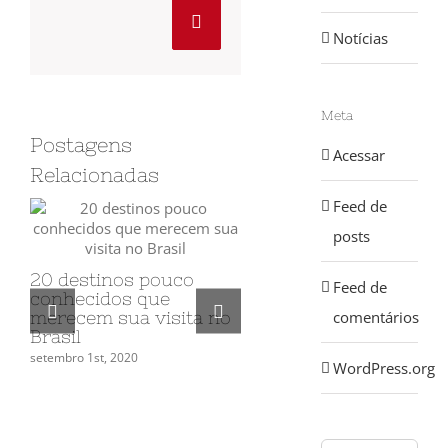
Pinterest
Notícias
Meta
Postagens
Acessar
Relacionadas
Feed de
posts
20 destinos pouco
Feed de
conhecidos que
Férias para tirar ainda
comentários
merecem sua visita no
em 2020? 8 sugestõe
Brasil
de viagens e
programas para relax
setembro 1st, 2020
WordPress.org
(mesmo em uma
pandemia)
setembro 1st, 2020