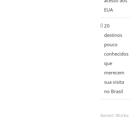
acesso aos
EUA
20
destinos
pouco
conhecidos
que
merecem
sua visita
no Brasil
Recent Works