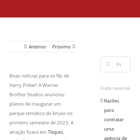
Anterior
Próximo
Buscar
resultados
Boas notícias para os fãs de
para:
Harry Potter! A Warner
Posts recentes
Brother Studios anunciou
Razões
planos de inaugurar um
para
parque temático do bruxo no
contratar
primeiro semestre de 2023. A
uma
atração ficará em
Tóquio
,
agência de