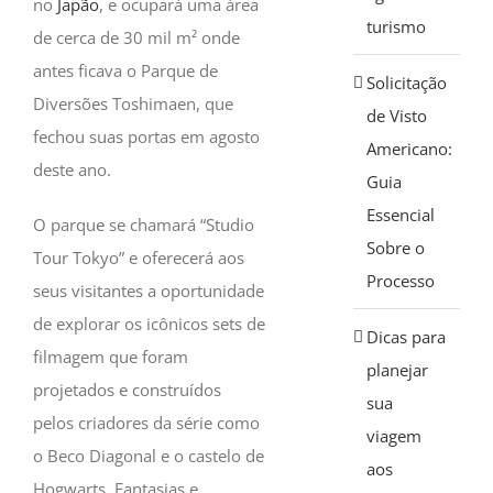
no
Japão
, e ocupará uma área
turismo
de cerca de 30 mil m² onde
antes ficava o Parque de
Solicitação
Diversões Toshimaen, que
de Visto
fechou suas portas em agosto
Americano:
deste ano.
Guia
Essencial
O parque se chamará “Studio
Sobre o
Tour Tokyo” e oferecerá aos
Processo
seus visitantes a oportunidade
de explorar os icônicos sets de
Dicas para
filmagem que foram
planejar
projetados e construídos
sua
pelos criadores da série como
viagem
o Beco Diagonal e o castelo de
aos
Hogwarts. Fantasias e