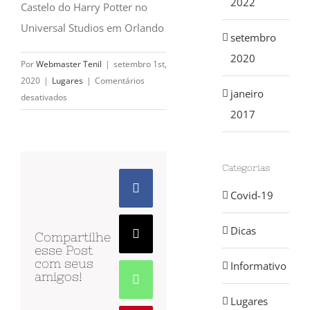
2022
Castelo do Harry Potter no
Universal Studios em Orlando
setembro
2020
Por
Webmaster Tenil
|
setembro 1st,
2020
|
Lugares
|
Comentários
janeiro
em
desativados
2017
Japão
deve
ganhar
parque
Categorias
temático
Facebook
Covid-19
do
Harry
Dicas
Potter
Compartilhe
X
esse Post
com seus
Informativo
amigos!
WhatsApp
Lugares