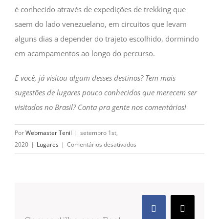
é conhecido através de expedições de trekking que
saem do lado venezuelano, em circuitos que levam
alguns dias a depender do trajeto escolhido, dormindo
em acampamentos ao longo do percurso.
E você, já visitou algum desses destinos? Tem mais
sugestões de lugares pouco conhecidos que merecem ser
visitados no Brasil? Conta pra gente nos comentários!
Por
Webmaster Tenil
|
setembro 1st,
em
2020
|
Lugares
|
Comentários desativados
20
destinos
pouco
conhecidos
que
Facebook
X
merecem