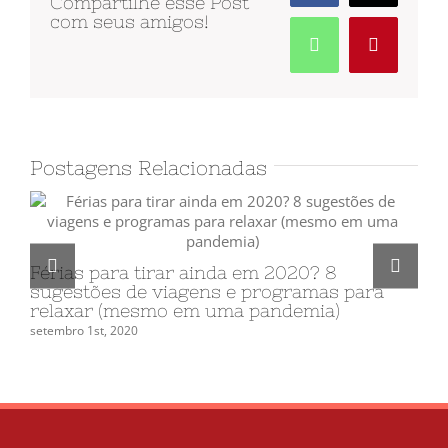
Compartilhe esse Post
sua
com seus amigos!
visita
WhatsApp
Pinterest
no
Brasil
Postagens Relacionadas
Ja
Ha
Férias para tirar ainda em 2020? 8
sete
sugestões de viagens e programas para
relaxar (mesmo em uma pandemia)
setembro 1st, 2020