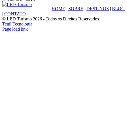
HOME
|
SOBRE
|
DESTINOS
|
BLOG
|
CONTATO
© LED Turismo
2026 - Todos os Direitos Reservados
Tenil Tecnologia.
Facebook
Instagram
Page load link
Ir
ao
Topo